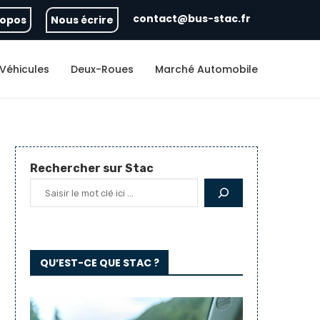
ndes pour excès de vitesse en...
contact@bus-stac.fr
Changement de liqui
ropos
Nous écrire
Véhicules
Deux-Roues
Marché Automobile
Rechercher sur Stac
QU’EST-CE QUE STAC ?