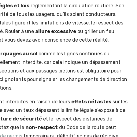
ègles et lois
réglementant la circulation routière. Son
urité de tous les usagers, qu’ils soient conducteurs,
les figurent les limitations de vitesse, le respect des
té. Rouler à une
allure excessive
ou griller un feu
t vous devez avoir conscience de cette réalité.
rquages ​​au sol
comme les lignes continues ou
mellement interdite, car cela indique un dépassement
sections et aux passages piétons est obligatoire pour
es clignotants pour signaler les changements de direction
tions.
nt interdites en raison de leurs
effets néfastes
sur les
 avec un taux dépassant la limite légale s’expose à de
ture de sécurité
et le respect des distances de
Notez que le
non-respect
du Code de la route peut
 de permis
temporaire ou définitif en cas de récidive.