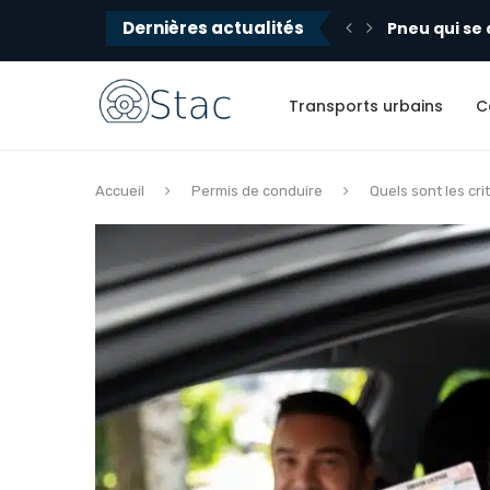
Dernières actualités
 se dégonfle sans crevaison : causes...
Réglage du 
Transports urbains
C
Accueil
Permis de conduire
Quels sont les cri