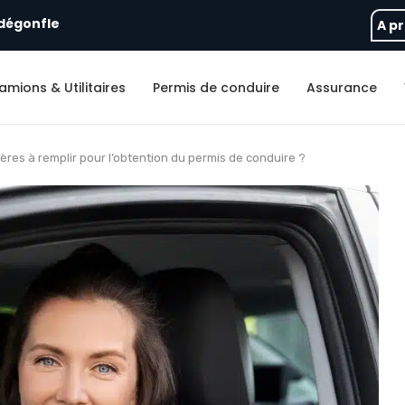
carburateur d’une tronçonneuse : comprendre les...
Montant des ame
A p
amions & Utilitaires
Permis de conduire
Assurance
tères à remplir pour l’obtention du permis de conduire ?