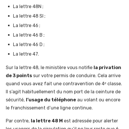
La lettre 48N ;
La lettre 48 SI ;
La lettre 46 ;
La lettre 46 B ;
La lettre 46 D ;
La lettre 47.
Sur la lettre 48, le ministère vous notifie
la privation
de 3 points
sur votre permis de conduire. Cela arrive
quand vous avez fait une contravention de 4ᵉ classe.
Il s’agit habituellement du nom port de la ceinture de
sécurité,
l’usage du téléphone
au volant ou encore
le franchissement d’une ligne continue.
Par contre,
la lettre 48 M
est adressée pour alerter
les usagers de la circulation qu’il ne leur reste que 6